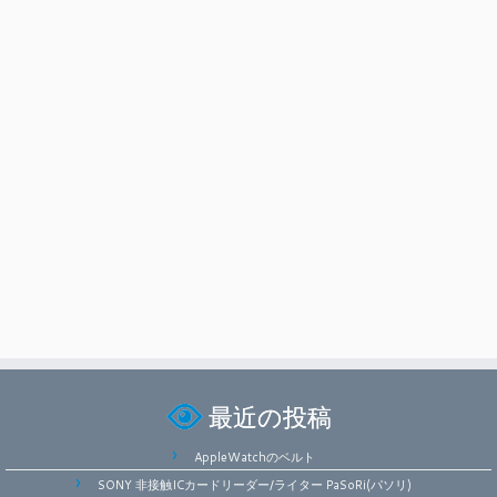
最近の投稿
AppleWatchのベルト
SONY 非接触ICカードリーダー/ライター PaSoRi(パソリ)