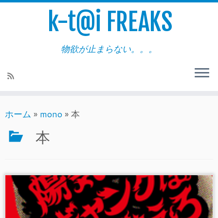
k-t@i FREAKS
物欲が止まらない。。。
ホーム
»
mono
»
本
本